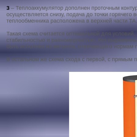
3
– Теплоаккумулятор дополнен проточным конту
осуществляется снизу, подача до точки горячего 
теплообменника расположена в верхней части ТА
Такая схема считается оптимальной для условий,
стабильностью и равномерностью, без выраженны
быть исполнен из металла, отвечающего нормам 
В остальном же схема схода с первой, с прямым 