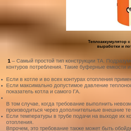
Теплоаккумулятор с
выработки и по
1
– Самый простой тип конструкции ТА. Подразум
контуров потребления. Такие буферные емкости 
Если в котле и во всех контурах отопления прим
Если максимально допустимое давление теплонос
показатель котла и самого ГА.
В том случае, когда требование выполнить невоз
производиться через дополнительные внешние т
Если температуры в трубе подачи на выходе их к
отопления.
Впрочем, это требование также может быть обойд