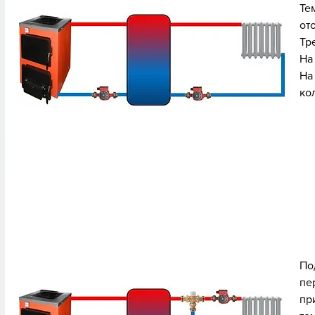
Те
от
Тр
На
На
ко
По
пе
пр