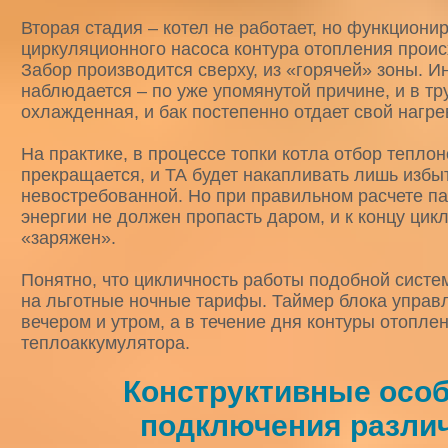
Вторая стадия – котел не работает, но функциони
циркуляционного насоса контура отопления проис
Забор производится сверху, из «горячей» зоны. 
наблюдается – по уже упомянутой причине, и в тр
охлажденная, и бак постепенно отдает свой нагре
На практике, в процессе топки котла отбор теплон
прекращается, и ТА будет накапливать лишь избы
невостребованной. Но при правильном расчете па
энергии не должен пропасть даром, и к концу цик
«заряжен».
Понятно, что цикличность работы подобной систе
на льготные ночные тарифы. Таймер блока управ
вечером и утром, а в течение дня контуры отопле
теплоаккумулятора.
Конструктивные осо
подключения разли