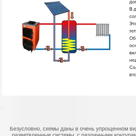
до
В 
со
Эт
те
Об
ос
вк
не
Со
вт
Безусловно, схемы даны в очень упрощенном ви
разветвленные системы, с различными контурам