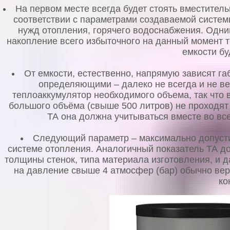
На первом месте всегда будет стоять вместитель
соответствии с параметрами создаваемой систем
нужд отопления, горячего водоснабжения. Одни
накопление всего избыточного на данный момент т
емкости бу
От емкости, естественно, напрямую зависят га
определяющими – далеко не всегда и не в
теплоаккумулятор необходимого объема, так что 
большого объёма (свыше 500 литров) не проходят
ТА она должна учитываться вместе во вс
Следующий параметр – максимально допуст
системе отопления. Аналогичный показатель ТА дол
толщины стенок, типа материала изготовления, и 
на давление свыше 4 атмосфер (бар) обычно ве
ко