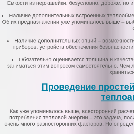
Емкости из нержавейки, безусловно, дороже, но 
Наличие дополнительных встроенных теплообмен
Об их предназначении уже упоминалось выше – вы
Наличие дополнительных опций – возможности
приборов, устройств обеспечения безопасности
Обязательно оценивается толщина и качеств
заниматься этим вопросом самостоятельно. Чем л
хранитьс
Проведение простей
теплоа
Как уже упоминалось выше, всесторонний расчет
потребления тепловой энергии – это задача, пос
очень много разносторонних факторов. Но опреде