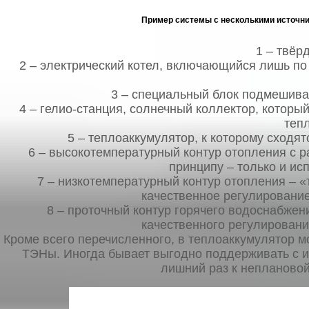
Пример системы с несколькими источни
1 – твёр
2 – электрический котел, включающийся лишь по
3 – специальный блок подмешиван
4 – гелио-станция, солнечный коллектор, которы
теп
5 – теплоаккумулятор, к которому сходят
6 – высокотемпературный контур отопления с р
принципу – только и ис
7 – низкотемпературный контур отопления – 
качественное регулирование
8 – проточный контур горячего водоснабже
качественного регулировани
Кроме всего перечисленного, в теплоаккумулятор м
ТЭНы. Иногда бывает выгодно поддерживать с и
лишний раз к неплановой