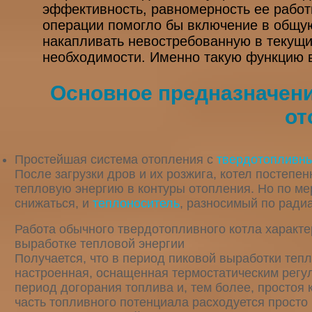
эффективность, равномерность ее работ
операции помогло бы включение в общую
накапливать невостребованную в текущи
необходимости. Именно такую функцию в
Основное предназначен
от
Простейшая система отопления с
твердотопливн
После загрузки дров и их розжига, котел постеп
тепловую энергию в контуры отопления. Но по ме
снижаться, и
теплоноситель
, разносимый по радиа
Работа обычного твердотопливного котла характ
выработке тепловой энергии
Получается, что в период пиковой выработки тепл
настроенная, оснащенная термостатическим регул
период догорания топлива и, тем более, простоя 
часть топливного потенциала расходуется просто 