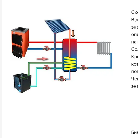
Сх
В 
эн
оп
на
Со
Кр
ко
по
Че
эн
Би